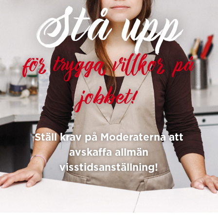
Stå upp
för trygga villkor på
jobbet!
Ställ krav på Moderaterna att
avskaffa allmän
visstidsanställning!