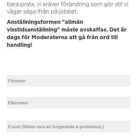
bara prata, vi kräver förändring som gör att vi
vågar säga ifrån på jobbet.
Anställningsformen "allmän
visstidsanställning" måste avskaffas. Det är
dags för Moderaterna att gå från ord till
handling!
N
N
a
a
m
n
m
*
E
n
f
t
E
e
m
r
a
i