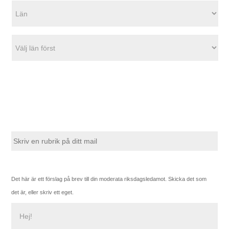
n
*
l
a
m
*
n
Det här är ett förslag på brev till din moderata riksdagsledamot. Skicka det som
det är, eller skriv ett eget.